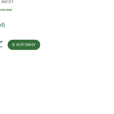
:
AB123
аличии
уб
В КОРЗИНУ