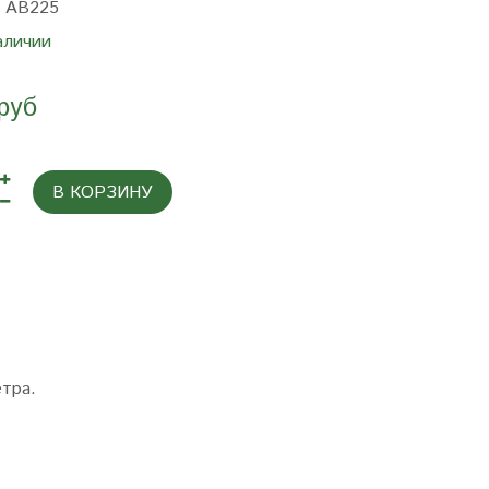
:
AB225
аличии
руб
В КОРЗИНУ
етра.