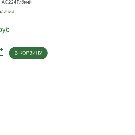
:
AC224Гибкий
аличии
руб
В КОРЗИНУ