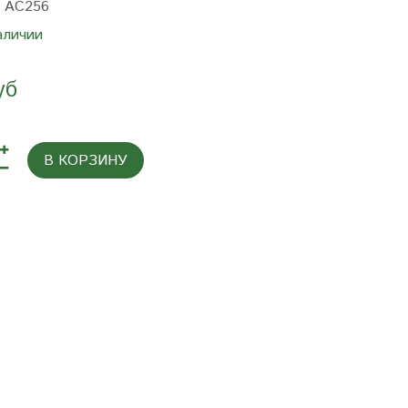
:
AC256
аличии
уб
В КОРЗИНУ