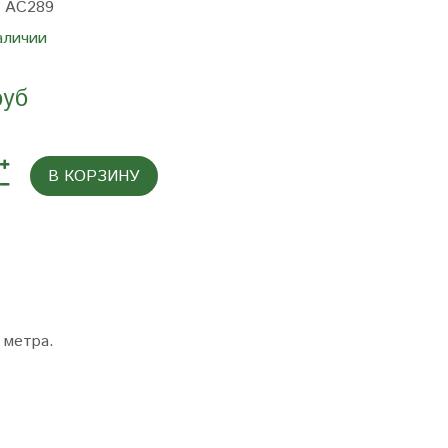
:
AC289
аличии
руб
В КОРЗИНУ
 метра.