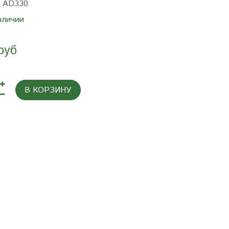
:
AD330
аличии
руб
В КОРЗИНУ