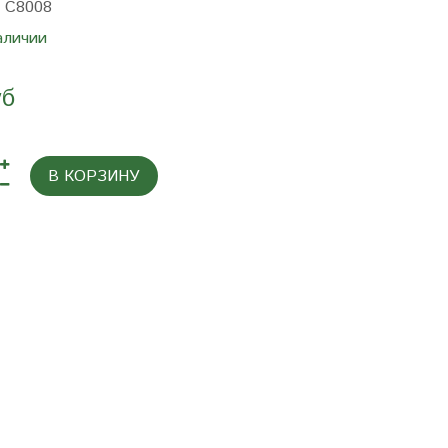
:
C8008
аличии
уб
В КОРЗИНУ