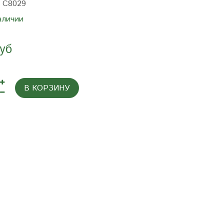
:
C8029
аличии
руб
В КОРЗИНУ