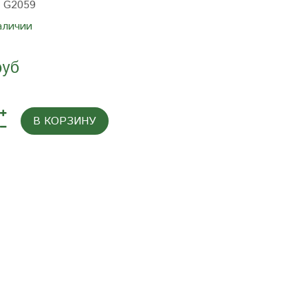
:
G2059
аличии
руб
В КОРЗИНУ