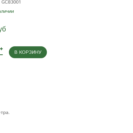
:
GC83001
аличии
уб
В КОРЗИНУ
етра.