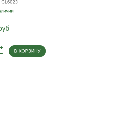
:
GL6023
аличии
руб
В КОРЗИНУ