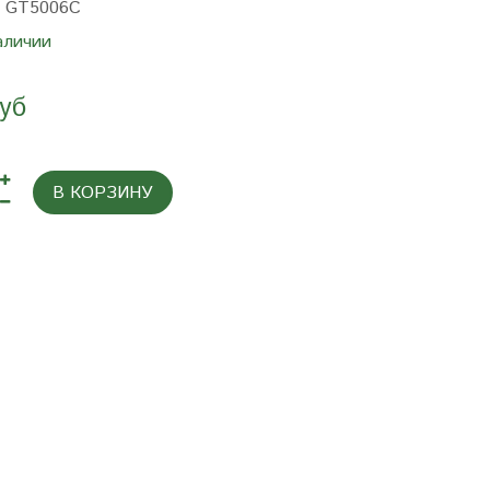
:
GT5006C
аличии
руб
В КОРЗИНУ