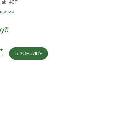
:
ab148F
аличии
руб
В КОРЗИНУ