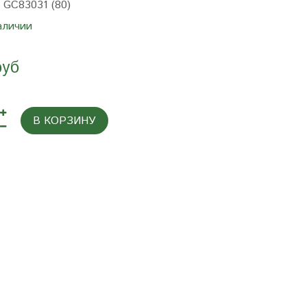
:
GC83031 (80)
аличии
руб
В КОРЗИНУ