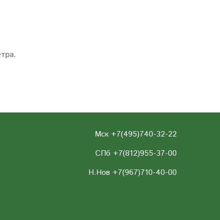
етра.
Мск +7(495)740-32-22
СПб +7(812)955-37-00
Н.Нов
+7(967)710-40-00