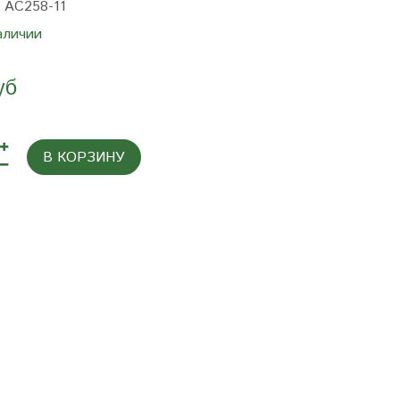
:
AC258-11
аличии
уб
В КОРЗИНУ