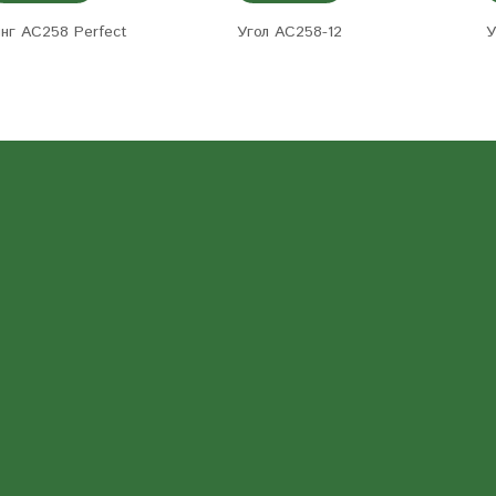
нг AC258 Perfect
Угол AC258-12
У