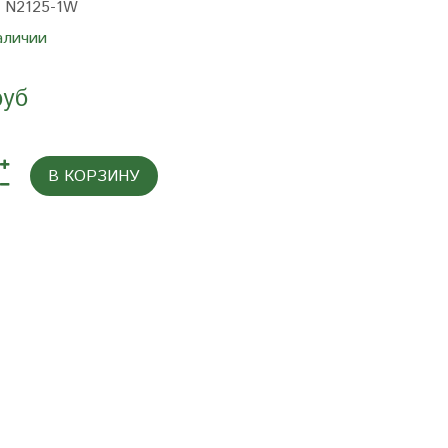
:
N2125-1W
аличии
руб
В КОРЗИНУ